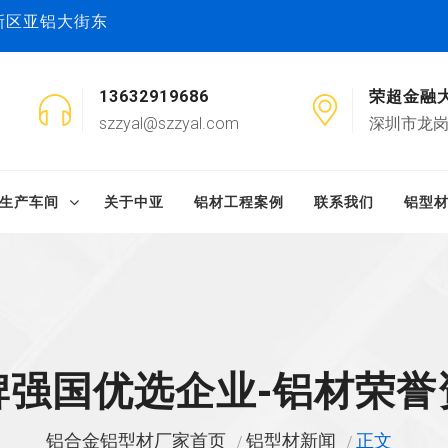
新区亚铝大街东
13632919686
荣超金融
szzyal@szzyal.com
深圳市龙岗
生产车间
关于中亚
铝材工程案例
联系我们
铝型
牌强国优选企业-铝材荣誉
铝合金铝型材厂家首页
铝型材新闻
正文