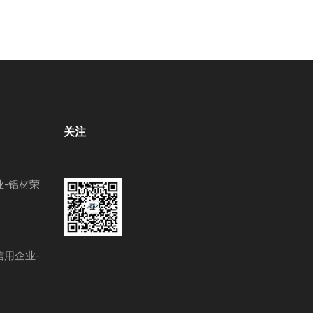
关注
-铝材荣
用企业-