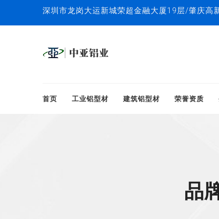
深圳市龙岗大运新城荣超金融大厦19层/肇庆高
首页
工业铝型材
建筑铝型材
荣誉资质
品