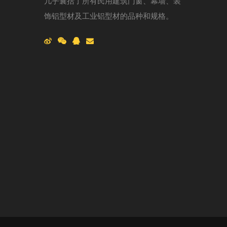
几乎囊括了所有民用建筑门窗、幕墙、装
饰铝型材及工业铝型材的品种和规格。