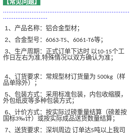
【常见问题】
.......................................................................
.........................
1
、产品名称：铝合金型材；
2
、合金型号：
、
等；
6063-T5
6061-T6
3
、生产周期：正式订单下达时 以
个工
10-15
作日左右为准
特殊情况以双方确认为准；
,
4
、订货要求：常规型材订货量为
（样
500kg
品单除外）；
5
、包装方式：采用标准包装，内包收缩膜，
外包纸皮等多种包装方式；
6
、计价方式：按实际过磅重量结算（磅差按
国标
‰计）或按实际成品送货数量结算；
3
7
、送货要求：深圳周边 订单达
吨以上我司
5