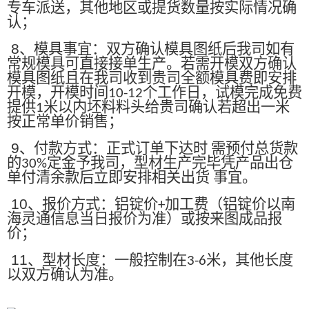
专车派送，其他地区或提货数量按实际情况确
认；
8
、模具事宜：双方确认模具图纸后我司如有
常规模具可直接接单生产。若需开模双方确认
模具图纸且在我司收到贵司全额模具费即安排
开模，开模时间
个工作日，试模完成免费
10-12
提供
米以内坯料料头给贵司确认若超出一米
1
按正常单价销售；
9
、付款方式：正式订单下达时 需预付总货款
的
定金予我司，型材生产完毕凭产品出仓
30%
单付清余款后立即安排相关出货 事宜。
10
、报价方式：铝锭价
加工费（铝锭价以南
+
海灵通信息当日报价为准）或按来图成品报
价；
11
、型材长度：一般控制在
米，其他长度
3-6
以双方确认为准。