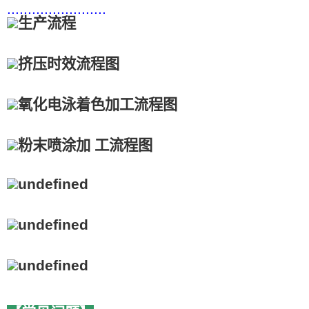
........................