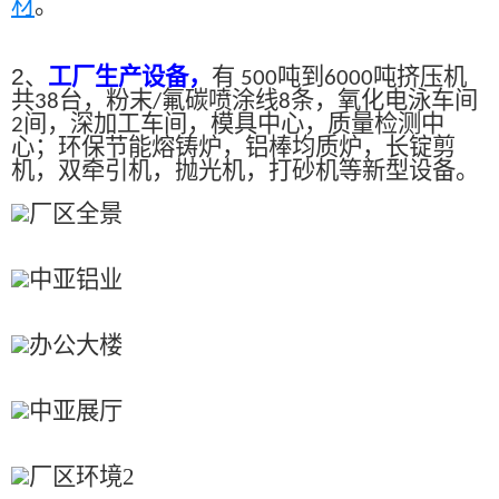
材
。
2、
工厂生产设备，
有
吨到
吨挤压机
500
6000
共
台，粉末
氟碳喷涂线
条，氧化电泳车间
38
/
8
间，深加工车间，模具中心，质量检测中
2
心；环保节能熔铸炉，铝棒均质炉，长锭剪
机，双牵引机，抛光机，打砂机等新型设备。