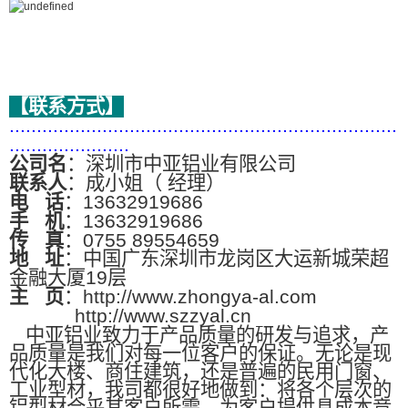
【联系方式】
.......................................................................
......................
公司名
：深圳市中亚铝业有限公司
联系人
：成小姐（ 经理）
电
话
：13632919686
手
机
：13632919686
传
真
：0755 89554659
地
址
：中国广东深圳市龙岗区大运新城荣超
金融大厦19层
主
页
：http://www.zhongya-al.com
http://www.szzyal.cn
中亚铝业致力于产品质量的研发与追求，产
品质量是我们对每一位客户的保证。无论是现
代化大楼、商住建筑，还是普遍的民用门窗、
工业型材，我司都很好地做到：将各个层次的