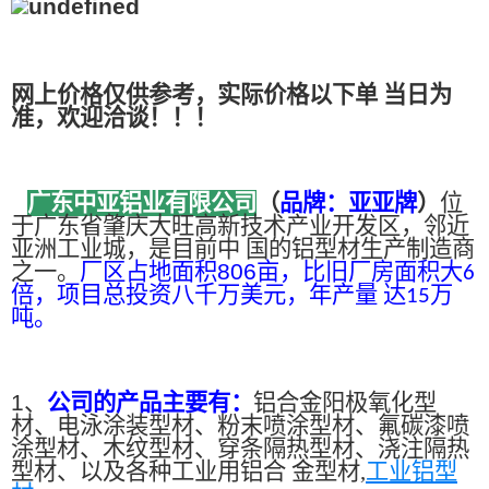
网上价格仅供参考，实际价格以下单 当日为
准，欢迎洽谈！！！
广东中亚铝业有限公司
（
品牌：亚亚牌
）
位
于广东省肇庆大旺高新技术产业开发区，邻近
亚洲工业城，是目前中 国的铝型材生产制造商
之一。
厂区占地面积
806
亩，比旧厂房面积大
6
倍，项目总投资八千万美元，年产量 达
万
15
吨。
1、
公司的产品主要有：
铝合金阳极氧化型
材、电泳涂装型材、粉末喷涂型材、氟碳漆喷
涂型材、木纹型材、穿条隔热型材、浇注隔热
型材、以及各种工业用铝合 金型材,
工业铝型