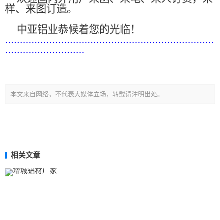
样、来图订造。
中亚铝业恭候着您的光临！
.......................................................................
...........................
本文来自网络，不代表大媒体立场，转载请注明出处。
相关文章