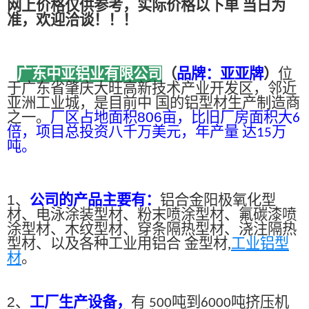
网上价格仅供参考，实际价格以下单 当日为
准，欢迎洽谈！！！
广东中亚铝业有限公司
（
品牌：亚亚牌
）
位
于广东省肇庆大旺高新技术产业开发区，邻近
亚洲工业城，是目前中 国的铝型材生产制造商
之一。
厂区占地面积
806
亩，比旧厂房面积大
6
倍，项目总投资八千万美元，年产量 达
万
15
吨。
1、
公司的产品主要有：
铝合金阳极氧化型
材、电泳涂装型材、粉末喷涂型材、氟碳漆喷
涂型材、木纹型材、穿条隔热型材、浇注隔热
型材、以及各种工业用铝合 金型材,
工业铝型
材
。
2、
工厂生产设备，
有
吨到
吨挤压机
500
6000