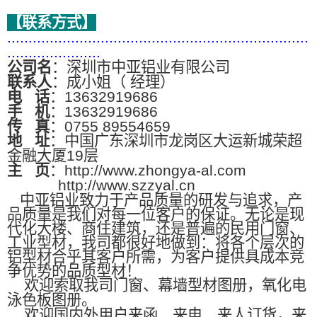
【联系方式】
.......................................................................
......................
公司名
：深圳市中亚铝业有限公司
联系人
：成小姐（ 经理）
电
话
：13632919686
手
机
：13632919686
传
真
：0755 89554659
地
址
：中国广东深圳市龙岗区大运新城荣超
金融大厦19层
主
页
：http://www.zhongya-al.com
http://www.szzyal.cn
中亚铝业致力于产品质量的研发与追求，产
品质量是我们对每一位客户的保证。无论是现
代化大楼、商住建筑，还是普遍的民用门窗、
工业型材，我司都很好地做到：将各个层次的
铝型材合乎其客户所需，为客户提供具成本竞
争优势的品质型材！
欢迎索取我司门窗、幕墙型材图册，氧化电
泳色板图册。
欢迎国内外用户来函、来电、来人订货，来