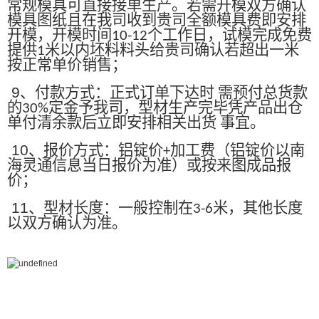
常规模具可直接接单生产。若需开模双方确认
模具图纸且在我司收到贵司全额模具费即安排
开模，开模时间
个工作日，试模完成免费
10-12
提供
米以内坯料料头给贵司确认若超出一米
1
按正常单价销售；
9
、付款方式：正式订单下达时 需预付总货款
的
定金予我司，型材生产完毕凭产品出仓
30%
单付清余款后立即安排相关出货 事宜。
10
、报价方式：铝锭价
加工费（铝锭价以南
+
海灵通信息当日报价为准）或按来图成品报
价；
11
、型材长度：一般控制在
米，其他长度
3-6
以双方确认为准。