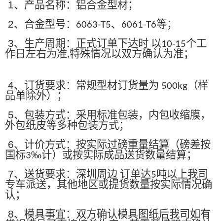
1
、产品名称：铝合金型材；
2
、合金型号：
、
等；
6063-T5
6061-T6
3
、生产周期：正式订单下达时 以
个工
10-15
作日左右为准
特殊情况以双方确认为准；
,
4
、订货要求：常规型材订货量为
（样
500kg
品单除外）；
5
、包装方式：采用标准包装，内包收缩膜，
外包纸皮等多种包装方式；
6
、计价方式：按实际过磅重量结算（磅差按
国标
‰计）或按实际成品送货数量结算；
3
7
、送货要求：深圳周边 订单达
吨以上我司
5
专车派送，其他地区或提货数量按实际情况确
认；
8
、模具事宜：双方确认模具图纸后我司如有