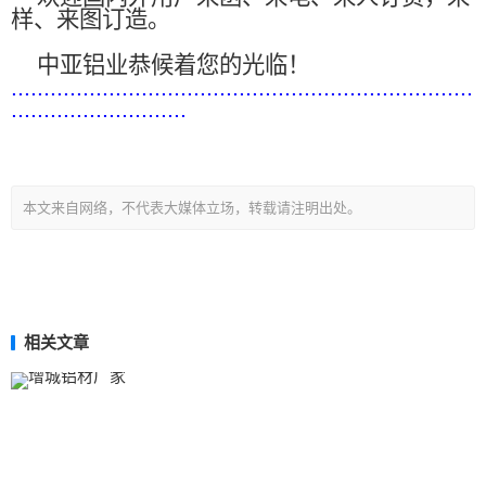
样、来图订造。
中亚铝业恭候着您的光临！
.......................................................................
...........................
本文来自网络，不代表大媒体立场，转载请注明出处。
相关文章