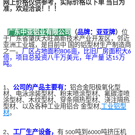
网上价格仅供参考，实际价格以下单 当日为
准，欢迎洽谈！！！
广东中亚铝业有限公司
（
品牌：亚亚牌
）
位
于广东省肇庆大旺高新技术产业开发区，邻近
亚洲工业城，是目前中 国的铝型材生产制造商
之一。
厂区占地面积
806
亩，比旧厂房面积大
6
倍，项目总投资八千万美元，年产量 达
万
15
吨。
1、
公司的产品主要有：
铝合金阳极氧化型
材、电泳涂装型材、粉末喷涂型材、氟碳漆喷
涂型材、木纹型材、穿条隔热型材、浇注隔热
型材、以及各种工业用铝合 金型材,
工业铝型
材
。
2、
工厂生产设备，
有
吨到
吨挤压机
500
6000