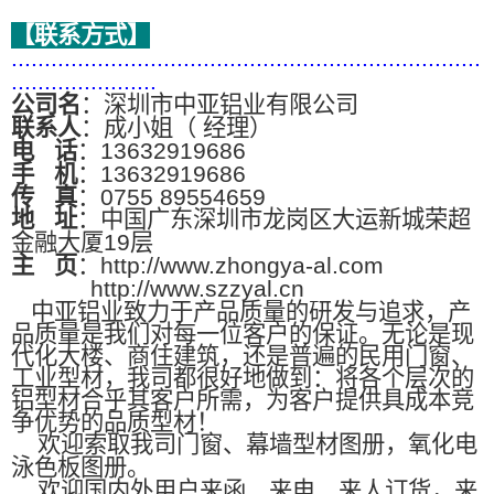
【联系方式】
.......................................................................
......................
公司名
：深圳市中亚铝业有限公司
联系人
：成小姐（ 经理）
电
话
：13632919686
手
机
：13632919686
传
真
：0755 89554659
地
址
：中国广东深圳市龙岗区大运新城荣超
金融大厦19层
主
页
：http://www.zhongya-al.com
http://www.szzyal.cn
中亚铝业致力于产品质量的研发与追求，产
品质量是我们对每一位客户的保证。无论是现
代化大楼、商住建筑，还是普遍的民用门窗、
工业型材，我司都很好地做到：将各个层次的
铝型材合乎其客户所需，为客户提供具成本竞
争优势的品质型材！
欢迎索取我司门窗、幕墙型材图册，氧化电
泳色板图册。
欢迎国内外用户来函、来电、来人订货，来