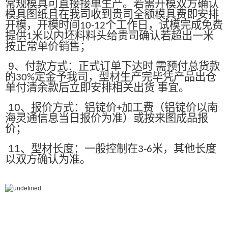
常规模具可直接接单生产。若需开模双方确认
模具图纸且在我司收到贵司全额模具费即安排
开模，开模时间
个工作日，试模完成免费
10-12
提供
米以内坯料料头给贵司确认若超出一米
1
按正常单价销售；
9
、付款方式：正式订单下达时 需预付总货款
的
定金予我司，型材生产完毕凭产品出仓
30%
单付清余款后立即安排相关出货 事宜。
10
、报价方式：铝锭价
加工费（铝锭价以南
+
海灵通信息当日报价为准）或按来图成品报
价；
11
、型材长度：一般控制在
米，其他长度
3-6
以双方确认为准。