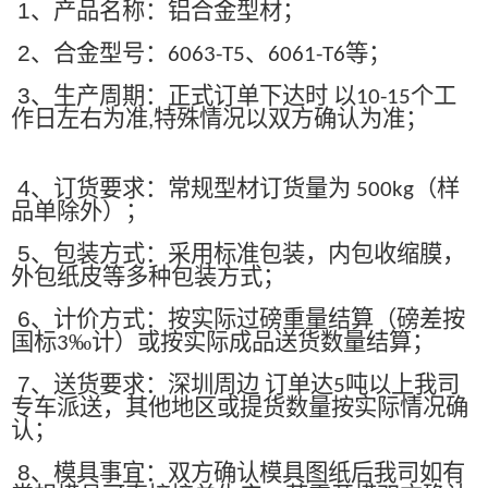
1
、产品名称：铝合金型材；
2
、合金型号：
、
等；
6063-T5
6061-T6
3
、生产周期：正式订单下达时 以
个工
10-15
作日左右为准
特殊情况以双方确认为准；
,
4
、订货要求：常规型材订货量为
（样
500kg
品单除外）；
5
、包装方式：采用标准包装，内包收缩膜，
外包纸皮等多种包装方式；
6
、计价方式：按实际过磅重量结算（磅差按
国标
‰计）或按实际成品送货数量结算；
3
7
、送货要求：深圳周边 订单达
吨以上我司
5
专车派送，其他地区或提货数量按实际情况确
认；
8
、模具事宜：双方确认模具图纸后我司如有