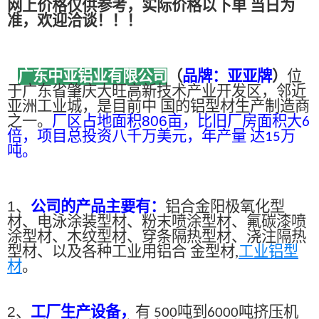
网上价格仅供参考，实际价格以下单 当日为
准，欢迎洽谈！！！
广东中亚铝业有限公司
（
品牌：亚亚牌
）
位
于广东省肇庆大旺高新技术产业开发区，邻近
亚洲工业城，是目前中 国的铝型材生产制造商
之一。
厂区占地面积
806
亩，比旧厂房面积大
6
倍，项目总投资八千万美元，年产量 达
万
15
吨。
1、
公司的产品主要有：
铝合金阳极氧化型
材、电泳涂装型材、粉末喷涂型材、氟碳漆喷
涂型材、木纹型材、穿条隔热型材、浇注隔热
型材、以及各种工业用铝合 金型材,
工业铝型
材
。
2、
工厂生产设备，
有
吨到
吨挤压机
500
6000