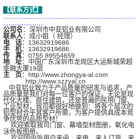
【联系方式】
.......................................................................
......................
公司名
：深圳市中亚铝业有限公司
联系人
：成小姐（ 经理）
电
话
：13632919686
手
机
：13632919686
传
真
：0755 89554659
地
址
：中国广东深圳市龙岗区大运新城荣超
金融大厦19层
主
页
：http://www.zhongya-al.com
http://www.szzyal.cn
中亚铝业致力于产品质量的研发与追求，产
品质量是我们对每一位客户的保证。无论是现
代化大楼、商住建筑，还是普遍的民用门窗、
工业型材，我司都很好地做到：将各个层次的
铝型材合乎其客户所需，为客户提供具成本竞
争优势的品质型材！
欢迎索取我司门窗、幕墙型材图册，氧化电
泳色板图册。
欢迎国内外用户来函、来电、来人订货，来