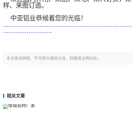
样、来图订造。
中亚铝业恭候着您的光临！
.......................................................................
...........................
本文来自网络，不代表大媒体立场，转载请注明出处。
相关文章