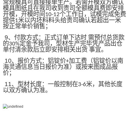
常规模具可直接接单生产。若需开模双方确认
模具图纸且在我司收到贵司全额模具费即安排
开模，开模时间
个工作日，试模完成免费
10-12
提供
米以内坯料料头给贵司确认若超出一米
1
按正常单价销售；
9
、付款方式：正式订单下达时 需预付总货款
的
定金予我司，型材生产完毕凭产品出仓
30%
单付清余款后立即安排相关出货 事宜。
10
、报价方式：铝锭价
加工费（铝锭价以南
+
海灵通信息当日报价为准）或按来图成品报
价；
11
、型材长度：一般控制在
米，其他长度
3-6
以双方确认为准。