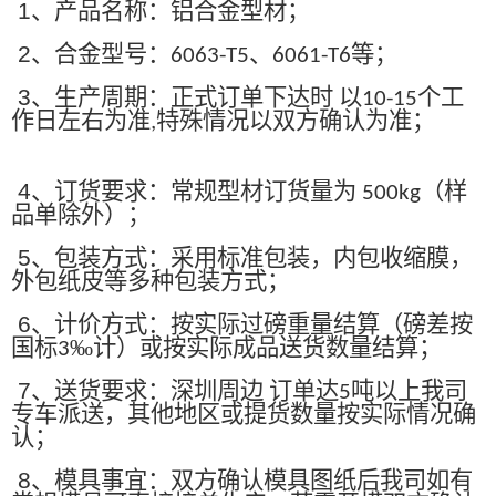
1
、产品名称：铝合金型材；
2
、合金型号：
、
等；
6063-T5
6061-T6
3
、生产周期：正式订单下达时 以
个工
10-15
作日左右为准
特殊情况以双方确认为准；
,
4
、订货要求：常规型材订货量为
（样
500kg
品单除外）；
5
、包装方式：采用标准包装，内包收缩膜，
外包纸皮等多种包装方式；
6
、计价方式：按实际过磅重量结算（磅差按
国标
‰计）或按实际成品送货数量结算；
3
7
、送货要求：深圳周边 订单达
吨以上我司
5
专车派送，其他地区或提货数量按实际情况确
认；
8
、模具事宜：双方确认模具图纸后我司如有