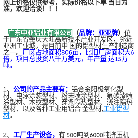
网上价格仅供参考，实际价格以下单 当日为
准，欢迎洽谈！！！
广东中亚铝业有限公司
（
品牌：亚亚牌
）
位
于广东省肇庆大旺高新技术产业开发区，邻近
亚洲工业城，是目前中 国的铝型材生产制造商
之一。
厂区占地面积
806
亩，比旧厂房面积大
6
倍，项目总投资八千万美元，年产量 达
万
15
吨。
1、
公司的产品主要有：
铝合金阳极氧化型
材、电泳涂装型材、粉末喷涂型材、氟碳漆喷
涂型材、木纹型材、穿条隔热型材、浇注隔热
型材、以及各种工业用铝合 金型材,
工业铝型
材
。
2、
工厂生产设备，
有
吨到
吨挤压机
500
6000