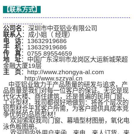
【联系方式】
.......................................................................
......................
公司名
：深圳市中亚铝业有限公司
联系人
：成小姐（ 经理）
电
话
：13632919686
手
机
：13632919686
传
真
：0755 89554659
地
址
：中国广东深圳市龙岗区大运新城荣超
金融大厦19层
主
页
：http://www.zhongya-al.com
http://www.szzyal.cn
中亚铝业致力于产品质量的研发与追求，产
品质量是我们对每一位客户的保证。无论是现
代化大楼、商住建筑，还是普遍的民用门窗、
工业型材，我司都很好地做到：将各个层次的
铝型材合乎其客户所需，为客户提供具成本竞
争优势的品质型材！
欢迎索取我司门窗、幕墙型材图册，氧化电
泳色板图册。
欢迎国内外用户来函、来电、来人订货，来