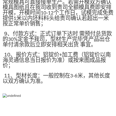
常规模具可直接接单生产。若需开模双方确认
模具图纸且在我司收到贵司全额模具费即安排
开模，开模时间
个工作日，试模完成免费
10-12
提供
米以内坯料料头给贵司确认若超出一米
1
按正常单价销售；
9
、付款方式：正式订单下达时 需预付总货款
的
定金予我司，型材生产完毕凭产品出仓
30%
单付清余款后立即安排相关出货 事宜。
10
、报价方式：铝锭价
加工费（铝锭价以南
+
海灵通信息当日报价为准）或按来图成品报
价；
11
、型材长度：一般控制在
米，其他长度
3-6
以双方确认为准。