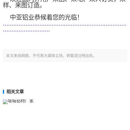
样、来图订造。
中亚铝业恭候着您的光临！
.......................................................................
...........................
本文来自网络，不代表大媒体立场，转载请注明出处。
相关文章