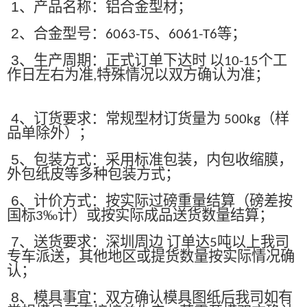
1
、产品名称：铝合金型材；
2
、合金型号：
、
等；
6063-T5
6061-T6
3
、生产周期：正式订单下达时 以
个工
10-15
作日左右为准
特殊情况以双方确认为准；
,
4
、订货要求：常规型材订货量为
（样
500kg
品单除外）；
5
、包装方式：采用标准包装，内包收缩膜，
外包纸皮等多种包装方式；
6
、计价方式：按实际过磅重量结算（磅差按
国标
‰计）或按实际成品送货数量结算；
3
7
、送货要求：深圳周边 订单达
吨以上我司
5
专车派送，其他地区或提货数量按实际情况确
认；
8
、模具事宜：双方确认模具图纸后我司如有