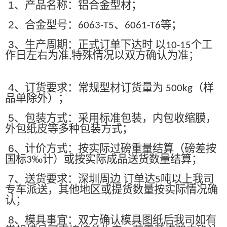
1
、产品名称：铝合金型材；
2
、合金型号：
、
等；
6063-T5
6061-T6
3
、生产周期：正式订单下达时 以
个工
10-15
作日左右为准
特殊情况以双方确认为准；
,
4
、订货要求：常规型材订货量为
（样
500kg
品单除外）；
5
、包装方式：采用标准包装，内包收缩膜，
外包纸皮等多种包装方式；
6
、计价方式：按实际过磅重量结算（磅差按
国标
‰计）或按实际成品送货数量结算；
3
7
、送货要求：深圳周边 订单达
吨以上我司
5
专车派送，其他地区或提货数量按实际情况确
认；
8
、模具事宜：双方确认模具图纸后我司如有