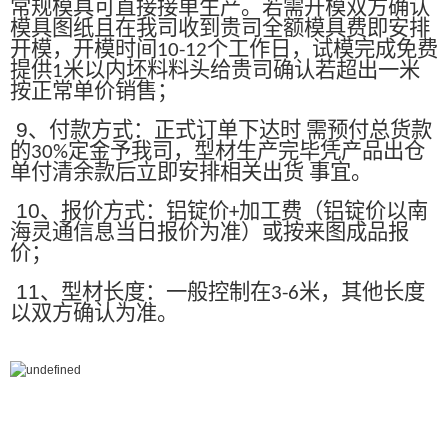
常规模具可直接接单生产。若需开模双方确认
模具图纸且在我司收到贵司全额模具费即安排
开模，开模时间
个工作日，试模完成免费
10-12
提供
米以内坯料料头给贵司确认若超出一米
1
按正常单价销售；
9
、付款方式：正式订单下达时 需预付总货款
的
定金予我司，型材生产完毕凭产品出仓
30%
单付清余款后立即安排相关出货 事宜。
10
、报价方式：铝锭价
加工费（铝锭价以南
+
海灵通信息当日报价为准）或按来图成品报
价；
11
、型材长度：一般控制在
米，其他长度
3-6
以双方确认为准。