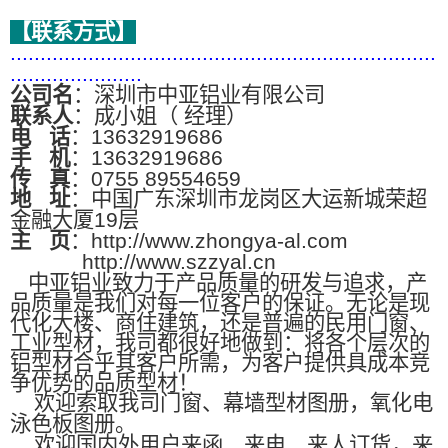
【联系方式】
.......................................................................
......................
公司名
：深圳市中亚铝业有限公司
联系人
：成小姐（ 经理）
电
话
：13632919686
手
机
：13632919686
传
真
：0755 89554659
地
址
：中国广东深圳市龙岗区大运新城荣超
金融大厦19层
主
页
：http://www.zhongya-al.com
http://www.szzyal.cn
中亚铝业致力于产品质量的研发与追求，产
品质量是我们对每一位客户的保证。无论是现
代化大楼、商住建筑，还是普遍的民用门窗、
工业型材，我司都很好地做到：将各个层次的
铝型材合乎其客户所需，为客户提供具成本竞
争优势的品质型材！
欢迎索取我司门窗、幕墙型材图册，氧化电
泳色板图册。
欢迎国内外用户来函、来电、来人订货，来