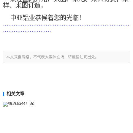
样、来图订造。
中亚铝业恭候着您的光临！
.......................................................................
...........................
本文来自网络，不代表大媒体立场，转载请注明出处。
相关文章