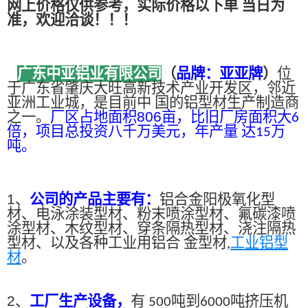
网上价格仅供参考，实际价格以下单 当日为
准，欢迎洽谈！！！
广东中亚铝业有限公司
（
品牌：亚亚牌
）
位
于广东省肇庆大旺高新技术产业开发区，邻近
亚洲工业城，是目前中 国的铝型材生产制造商
之一。
厂区占地面积
806
亩，比旧厂房面积大
6
倍，项目总投资八千万美元，年产量 达
万
15
吨。
1、
公司的产品主要有：
铝合金阳极氧化型
材、电泳涂装型材、粉末喷涂型材、氟碳漆喷
涂型材、木纹型材、穿条隔热型材、浇注隔热
型材、以及各种工业用铝合 金型材,
工业铝型
材
。
2、
工厂生产设备，
有
吨到
吨挤压机
500
6000