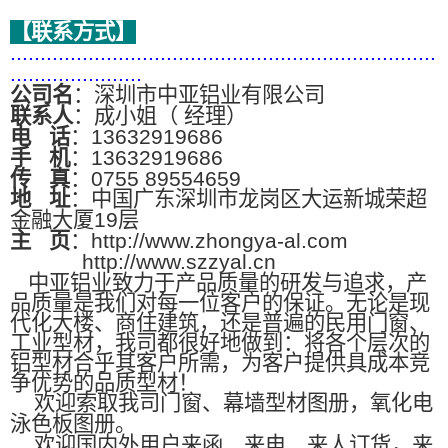
【联系方式】
.......................................................................
......................
公司名
：深圳市中亚铝业有限公司
联系人
：成小姐（ 经理）
电
话
：13632919686
手
机
：13632919686
传
真
：0755 89554659
地
址
：中国广东深圳市龙岗区大运新城荣超
金融大厦19层
主
页
：http://www.zhongya-al.com
http://www.szzyal.cn
中亚铝业致力于产品质量的研发与追求，产
品质量是我们对每一位客户的保证。无论是现
代化大楼、商住建筑，还是普遍的民用门窗、
工业型材，我司都很好地做到：将各个层次的
铝型材合乎其客户所需，为客户提供具成本竞
争优势的品质型材！
欢迎索取我司门窗、幕墙型材图册，氧化电
泳色板图册。
欢迎国内外用户来函、来电、来人订货，来