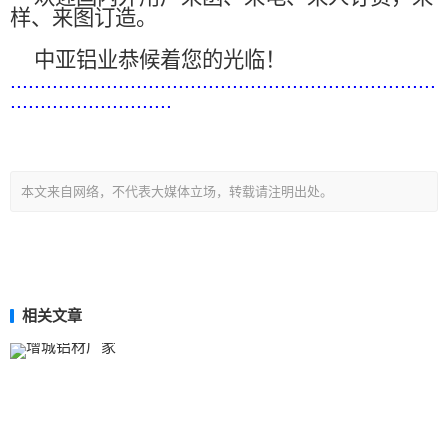
样、来图订造。
中亚铝业恭候着您的光临！
.......................................................................
...........................
本文来自网络，不代表大媒体立场，转载请注明出处。
相关文章