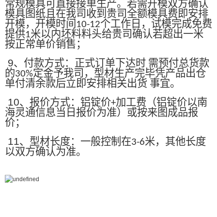
常规模具可直接接单生产。若需开模双方确认
模具图纸且在我司收到贵司全额模具费即安排
开模，开模时间
个工作日，试模完成免费
10-12
提供
米以内坯料料头给贵司确认若超出一米
1
按正常单价销售；
9
、付款方式：正式订单下达时 需预付总货款
的
定金予我司，型材生产完毕凭产品出仓
30%
单付清余款后立即安排相关出货 事宜。
10
、报价方式：铝锭价
加工费（铝锭价以南
+
海灵通信息当日报价为准）或按来图成品报
价；
11
、型材长度：一般控制在
米，其他长度
3-6
以双方确认为准。