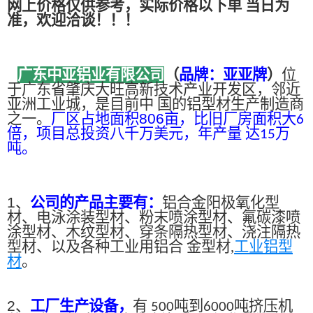
网上价格仅供参考，实际价格以下单 当日为
准，欢迎洽谈！！！
广东中亚铝业有限公司
（
品牌：亚亚牌
）
位
于广东省肇庆大旺高新技术产业开发区，邻近
亚洲工业城，是目前中 国的铝型材生产制造商
之一。
厂区占地面积
806
亩，比旧厂房面积大
6
倍，项目总投资八千万美元，年产量 达
万
15
吨。
1、
公司的产品主要有：
铝合金阳极氧化型
材、电泳涂装型材、粉末喷涂型材、氟碳漆喷
涂型材、木纹型材、穿条隔热型材、浇注隔热
型材、以及各种工业用铝合 金型材,
工业铝型
材
。
2、
工厂生产设备，
有
吨到
吨挤压机
500
6000