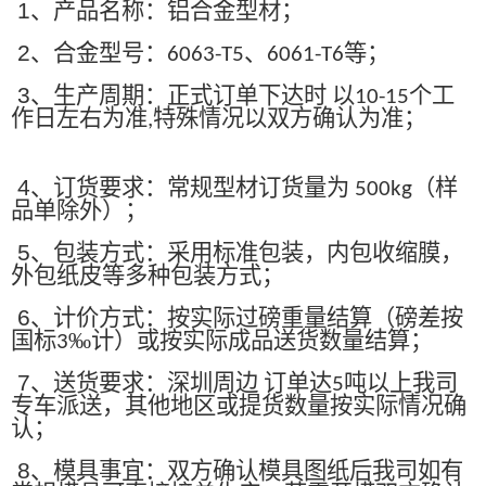
1
、产品名称：铝合金型材；
2
、合金型号：
、
等；
6063-T5
6061-T6
3
、生产周期：正式订单下达时 以
个工
10-15
作日左右为准
特殊情况以双方确认为准；
,
4
、订货要求：常规型材订货量为
（样
500kg
品单除外）；
5
、包装方式：采用标准包装，内包收缩膜，
外包纸皮等多种包装方式；
6
、计价方式：按实际过磅重量结算（磅差按
国标
‰计）或按实际成品送货数量结算；
3
7
、送货要求：深圳周边 订单达
吨以上我司
5
专车派送，其他地区或提货数量按实际情况确
认；
8
、模具事宜：双方确认模具图纸后我司如有