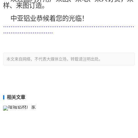
样、来图订造。
中亚铝业恭候着您的光临！
.......................................................................
...........................
本文来自网络，不代表大媒体立场，转载请注明出处。
相关文章