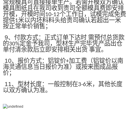
常规模具可直接接单生产。若需开模双方确认
模具图纸且在我司收到贵司全额模具费即安排
开模，开模时间
个工作日，试模完成免费
10-12
提供
米以内坯料料头给贵司确认若超出一米
1
按正常单价销售；
9
、付款方式：正式订单下达时 需预付总货款
的
定金予我司，型材生产完毕凭产品出仓
30%
单付清余款后立即安排相关出货 事宜。
10
、报价方式：铝锭价
加工费（铝锭价以南
+
海灵通信息当日报价为准）或按来图成品报
价；
11
、型材长度：一般控制在
米，其他长度
3-6
以双方确认为准。