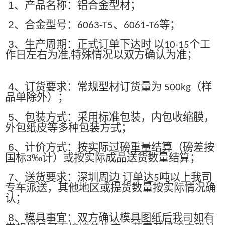
1
、产品名称：铝合金型材；
2
、合金型号：
、
等；
6063-T5
6061-T6
3
、生产周期：正式订单下达时 以
个工
10-15
作日左右为准
特殊情况以双方确认为准；
,
4
、订货要求：常规型材订货量为
（样
500kg
品单除外）；
5
、包装方式：采用标准包装，内包收缩膜，
外包纸皮等多种包装方式；
6
、计价方式：按实际过磅重量结算（磅差按
国标
‰计）或按实际成品送货数量结算；
3
7
、送货要求：深圳周边 订单达
吨以上我司
5
专车派送，其他地区或提货数量按实际情况确
认；
8
、模具事宜：双方确认模具图纸后我司如有