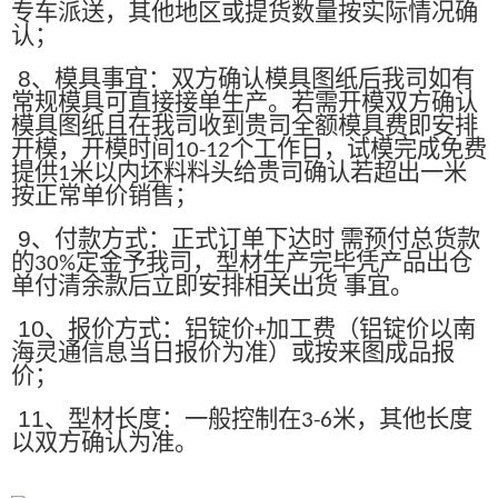
专车派送，其他地区或提货数量按实际情况确
认；
8
、模具事宜：双方确认模具图纸后我司如有
常规模具可直接接单生产。若需开模双方确认
模具图纸且在我司收到贵司全额模具费即安排
开模，开模时间
个工作日，试模完成免费
10-12
提供
米以内坯料料头给贵司确认若超出一米
1
按正常单价销售；
9
、付款方式：正式订单下达时 需预付总货款
的
定金予我司，型材生产完毕凭产品出仓
30%
单付清余款后立即安排相关出货 事宜。
10
、报价方式：铝锭价
加工费（铝锭价以南
+
海灵通信息当日报价为准）或按来图成品报
价；
11
、型材长度：一般控制在
米，其他长度
3-6
以双方确认为准。