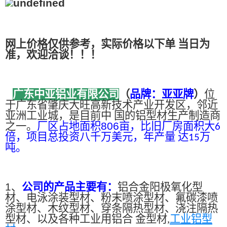
网上价格仅供参考，实际价格以下单 当日为
准，欢迎洽谈！！！
广东中亚铝业有限公司
（
品牌：亚亚牌
）
位
于广东省肇庆大旺高新技术产业开发区，邻近
亚洲工业城，是目前中 国的铝型材生产制造商
之一。
厂区占地面积
806
亩，比旧厂房面积大
6
倍，项目总投资八千万美元，年产量 达
万
15
吨。
1、
公司的产品主要有：
铝合金阳极氧化型
材、电泳涂装型材、粉末喷涂型材、氟碳漆喷
涂型材、木纹型材、穿条隔热型材、浇注隔热
型材、以及各种工业用铝合 金型材,
工业铝型