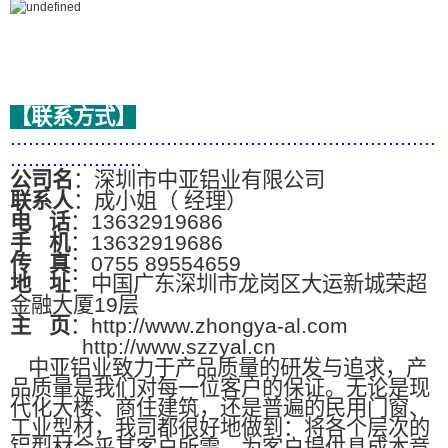
【联系方式】
.......................................................................
......................
公司名
：深圳市中亚铝业有限公司
联系人
：成小姐（ 经理）
电
话
：13632919686
手
机
：13632919686
传
真
：0755 89554659
地
址
：中国广东深圳市龙岗区大运新城荣超
金融大厦19层
主
页
：http://www.zhongya-al.com
http://www.szzyal.cn
中亚铝业致力于产品质量的研发与追求，产
品质量是我们对每一位客户的保证。无论是现
代化大楼、商住建筑，还是普遍的民用门窗、
工业型材，我司都很好地做到：将各个层次的