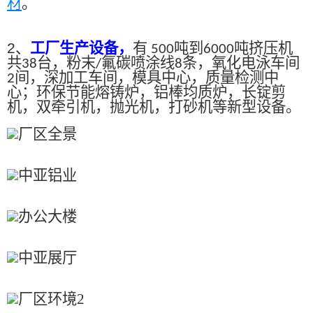
材
。
2、
工厂生产设备，
有
吨到
吨挤压机
500
6000
共
台，粉末
氟碳喷涂线
条，氧化电泳车间
38
/
8
间，深加工车间，模具中心，质量检测中
2
心；环保节能熔铸炉，铝棒均质炉，长锭剪
机，双牵引机，抛光机，打砂机等新型设备。