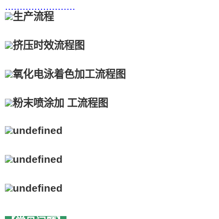
........................