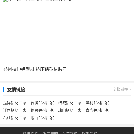
郑州拉伸铝型材 挤压铝型材牌号
友情链接
交换链接
嘉祥铝材厂家
竹溪铝材厂家
榕城铝材厂家
垦利铝材厂家
迁西铝材厂家
轮台铝材厂家
琼山铝材厂家
青岛铝材厂家
右江铝材厂家
峨山铝材厂家
举报投诉
免责声明
关于我们
联系我们
.
.