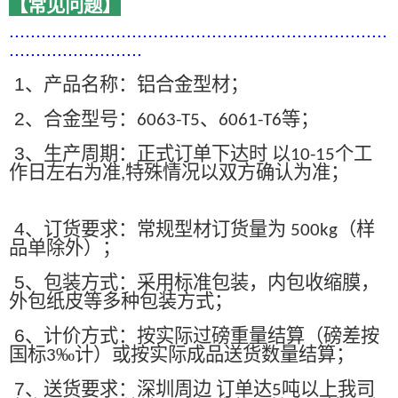
【常见问题】
.......................................................................
.........................
1
、产品名称：铝合金型材；
2
、合金型号：
、
等；
6063-T5
6061-T6
3
、生产周期：正式订单下达时 以
个工
10-15
作日左右为准
特殊情况以双方确认为准；
,
4
、订货要求：常规型材订货量为
（样
500kg
品单除外）；
5
、包装方式：采用标准包装，内包收缩膜，
外包纸皮等多种包装方式；
6
、计价方式：按实际过磅重量结算（磅差按
国标
‰计）或按实际成品送货数量结算；
3
7
、送货要求：深圳周边 订单达
吨以上我司
5