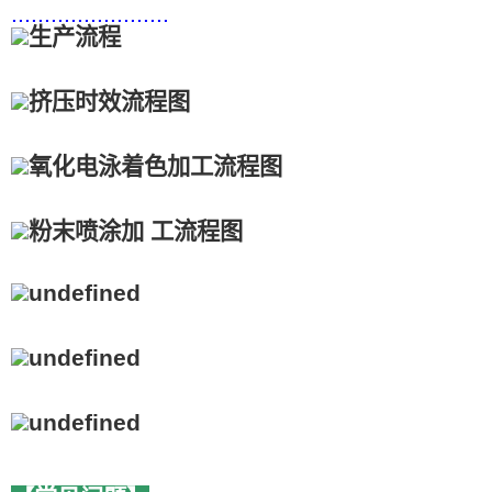
........................