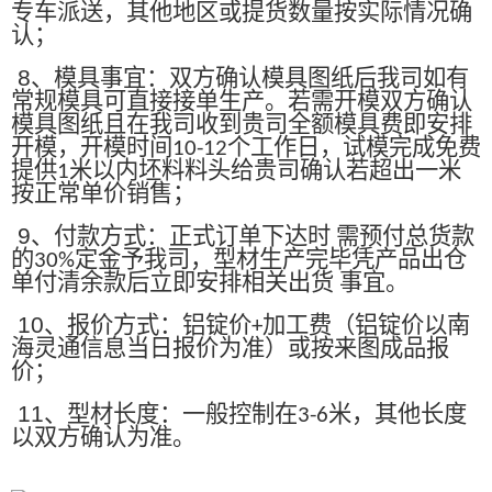
专车派送，其他地区或提货数量按实际情况确
认；
8
、模具事宜：双方确认模具图纸后我司如有
常规模具可直接接单生产。若需开模双方确认
模具图纸且在我司收到贵司全额模具费即安排
开模，开模时间
个工作日，试模完成免费
10-12
提供
米以内坯料料头给贵司确认若超出一米
1
按正常单价销售；
9
、付款方式：正式订单下达时 需预付总货款
的
定金予我司，型材生产完毕凭产品出仓
30%
单付清余款后立即安排相关出货 事宜。
10
、报价方式：铝锭价
加工费（铝锭价以南
+
海灵通信息当日报价为准）或按来图成品报
价；
11
、型材长度：一般控制在
米，其他长度
3-6
以双方确认为准。