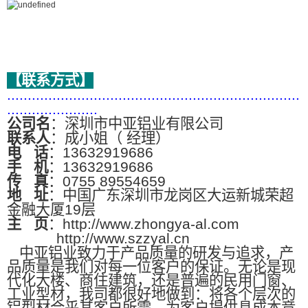
【联系方式】
.......................................................................
......................
公司名
：深圳市中亚铝业有限公司
联系人
：成小姐（ 经理）
电
话
：13632919686
手
机
：13632919686
传
真
：0755 89554659
地
址
：中国广东深圳市龙岗区大运新城荣超
金融大厦19层
主
页
：http://www.zhongya-al.com
http://www.szzyal.cn
中亚铝业致力于产品质量的研发与追求，产
品质量是我们对每一位客户的保证。无论是现
代化大楼、商住建筑，还是普遍的民用门窗、
工业型材，我司都很好地做到：将各个层次的