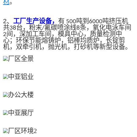
材
。
2、
工厂生产设备，
有
吨到
吨挤压机
500
6000
共
台，粉末
氟碳喷涂线
条，氧化电泳车间
38
/
8
间，深加工车间，模具中心，质量检测中
2
心；环保节能熔铸炉，铝棒均质炉，长锭剪
机，双牵引机，抛光机，打砂机等新型设备。