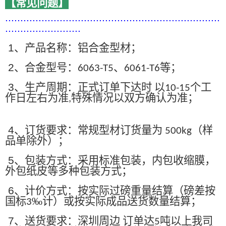
【常见问题】
.......................................................................
.........................
1
、产品名称：铝合金型材；
2
、合金型号：
、
等；
6063-T5
6061-T6
3
、生产周期：正式订单下达时 以
个工
10-15
作日左右为准
特殊情况以双方确认为准；
,
4
、订货要求：常规型材订货量为
（样
500kg
品单除外）；
5
、包装方式：采用标准包装，内包收缩膜，
外包纸皮等多种包装方式；
6
、计价方式：按实际过磅重量结算（磅差按
国标
‰计）或按实际成品送货数量结算；
3
7
、送货要求：深圳周边 订单达
吨以上我司
5