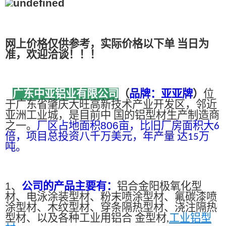
网上价格仅供参考，实际价格以下单 当日为
准，欢迎洽谈！！！
广东中亚铝业有限公司
（
品牌：亚亚牌
）
位
于广东省肇庆大旺高新技术产业开发区，邻近
亚洲工业城，是目前中 国的铝型材生产制造商
之一。
厂区占地面积
806
亩，比旧厂房面积大
6
倍，项目总投资八千万美元，年产量 达
万
15
吨。
1、
公司的产品主要有：
铝合金阳极氧化型
材、电泳涂装型材、粉末喷涂型材、氟碳漆喷
涂型材、木纹型材、穿条隔热型材、浇注隔热
型材、以及各种工业用铝合 金型材,
工业铝型