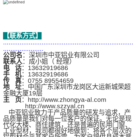
【联系方式】
.......................................................................
......................
公司名
：深圳市中亚铝业有限公司
联系人
：成小姐（ 经理）
电
话
：13632919686
手
机
：13632919686
传
真
：0755 89554659
地
址
：中国广东深圳市龙岗区大运新城荣超
金融大厦19层
主
页
：http://www.zhongya-al.com
http://www.szzyal.cn
中亚铝业致力于产品质量的研发与追求，产
品质量是我们对每一位客户的保证。无论是现
代化大楼、商住建筑，还是普遍的民用门窗、
工业型材，我司都很好地做到：将各个层次的