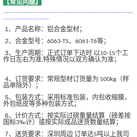
【常见问题】
.......................................................................
.........................
1
、产品名称：铝合金型材；
2
、合金型号：
、
等；
6063-T5
6061-T6
3
、生产周期：正式订单下达时 以
个工
10-15
作日左右为准
特殊情况以双方确认为准；
,
4
、订货要求：常规型材订货量为
（样
500kg
品单除外）；
5
、包装方式：采用标准包装，内包收缩膜，
外包纸皮等多种包装方式；
6
、计价方式：按实际过磅重量结算（磅差按
国标
‰计）或按实际成品送货数量结算；
3
7
、送货要求：深圳周边 订单达
吨以上我司
5