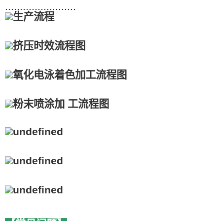
........................