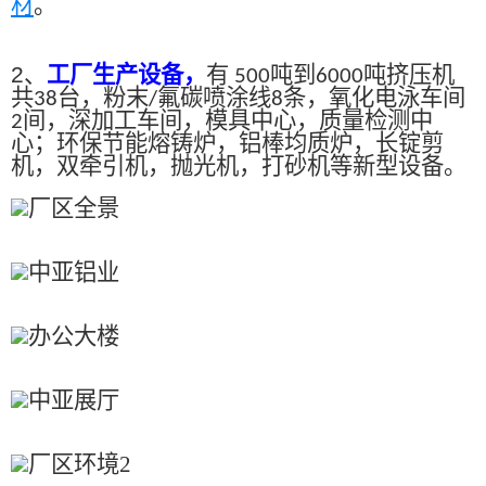
材
。
2、
工厂生产设备，
有
吨到
吨挤压机
500
6000
共
台，粉末
氟碳喷涂线
条，氧化电泳车间
38
/
8
间，深加工车间，模具中心，质量检测中
2
心；环保节能熔铸炉，铝棒均质炉，长锭剪
机，双牵引机，抛光机，打砂机等新型设备。