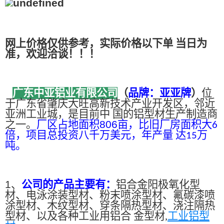
网上价格仅供参考，实际价格以下单 当日为
准，欢迎洽谈！！！
广东中亚铝业有限公司
（
品牌：亚亚牌
）
位
于广东省肇庆大旺高新技术产业开发区，邻近
亚洲工业城，是目前中 国的铝型材生产制造商
之一。
厂区占地面积
806
亩，比旧厂房面积大
6
倍，项目总投资八千万美元，年产量 达
万
15
吨。
1、
公司的产品主要有：
铝合金阳极氧化型
材、电泳涂装型材、粉末喷涂型材、氟碳漆喷
涂型材、木纹型材、穿条隔热型材、浇注隔热
型材、以及各种工业用铝合 金型材,
工业铝型