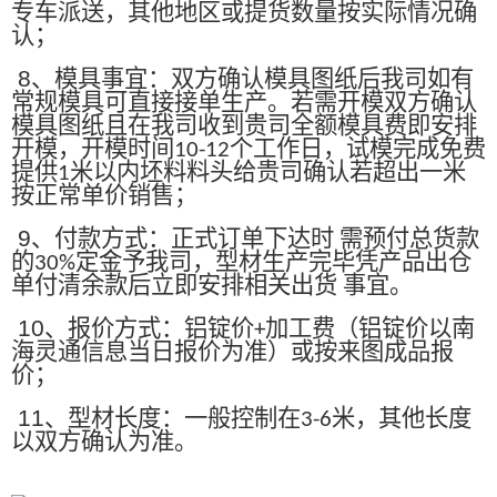
专车派送，其他地区或提货数量按实际情况确
认；
8
、模具事宜：双方确认模具图纸后我司如有
常规模具可直接接单生产。若需开模双方确认
模具图纸且在我司收到贵司全额模具费即安排
开模，开模时间
个工作日，试模完成免费
10-12
提供
米以内坯料料头给贵司确认若超出一米
1
按正常单价销售；
9
、付款方式：正式订单下达时 需预付总货款
的
定金予我司，型材生产完毕凭产品出仓
30%
单付清余款后立即安排相关出货 事宜。
10
、报价方式：铝锭价
加工费（铝锭价以南
+
海灵通信息当日报价为准）或按来图成品报
价；
11
、型材长度：一般控制在
米，其他长度
3-6
以双方确认为准。