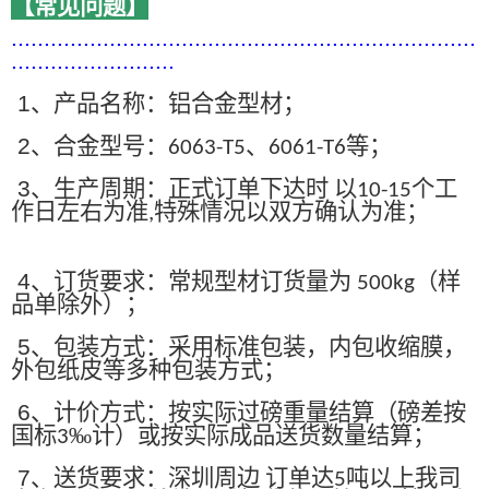
【常见问题】
.......................................................................
.........................
1
、产品名称：铝合金型材；
2
、合金型号：
、
等；
6063-T5
6061-T6
3
、生产周期：正式订单下达时 以
个工
10-15
作日左右为准
特殊情况以双方确认为准；
,
4
、订货要求：常规型材订货量为
（样
500kg
品单除外）；
5
、包装方式：采用标准包装，内包收缩膜，
外包纸皮等多种包装方式；
6
、计价方式：按实际过磅重量结算（磅差按
国标
‰计）或按实际成品送货数量结算；
3
7
、送货要求：深圳周边 订单达
吨以上我司
5