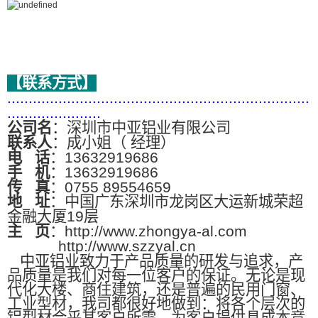
【联系方式】
.......................................................................
......................
公司名
：深圳市中亚铝业有限公司
联系人
：成小姐（ 经理）
电
话
：13632919686
手
机
：13632919686
传
真
：0755 89554659
地
址
：中国广东深圳市龙岗区大运新城荣超
金融大厦19层
主
页
：http://www.zhongya-al.com
http://www.szzyal.cn
中亚铝业致力于产品质量的研发与追求，产
品质量是我们对每一位客户的保证。无论是现
代化大楼、商住建筑，还是普遍的民用门窗、
工业型材，我司都很好地做到：将各个层次的