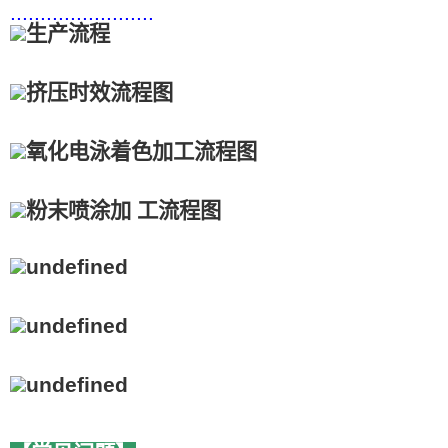
........................