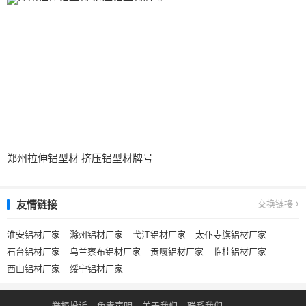
郑州拉伸铝型材 挤压铝型材牌号
友情链接
交换链接
淮安铝材厂家
滁州铝材厂家
弋江铝材厂家
太仆寺旗铝材厂家
石台铝材厂家
乌兰察布铝材厂家
贡嘎铝材厂家
临桂铝材厂家
西山铝材厂家
绥宁铝材厂家
举报投诉
免责声明
关于我们
联系我们
.
.