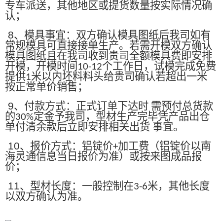
专车派送，其他地区或提货数量按实际情况确
认；
8
、模具事宜：双方确认模具图纸后我司如有
常规模具可直接接单生产。若需开模双方确认
模具图纸且在我司收到贵司全额模具费即安排
开模，开模时间
个工作日，试模完成免费
10-12
提供
米以内坯料料头给贵司确认若超出一米
1
按正常单价销售；
9
、付款方式：正式订单下达时 需预付总货款
的
定金予我司，型材生产完毕凭产品出仓
30%
单付清余款后立即安排相关出货 事宜。
10
、报价方式：铝锭价
加工费（铝锭价以南
+
海灵通信息当日报价为准）或按来图成品报
价；
11
、型材长度：一般控制在
米，其他长度
3-6
以双方确认为准。