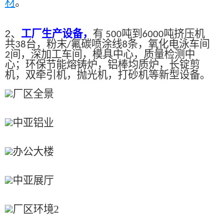
材
。
2、
工厂生产设备，
有
吨到
吨挤压机
500
6000
共
台，粉末
氟碳喷涂线
条，氧化电泳车间
38
/
8
间，深加工车间，模具中心，质量检测中
2
心；环保节能熔铸炉，铝棒均质炉，长锭剪
机，双牵引机，抛光机，打砂机等新型设备。