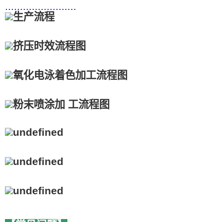
........................