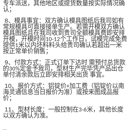
专车派送，其他地区或提货数量按实际情况确
认；
8
、模具事宜：双方确认模具图纸后我司如有
常规模具可直接接单生产。若需开模双方确认
模具图纸且在我司收到贵司全额模具费即安排
开模，开模时间
个工作日，试模完成免费
10-12
提供
米以内坯料料头给贵司确认若超出一米
1
按正常单价销售；
9
、付款方式：正式订单下达时 需预付总货款
的
定金予我司，型材生产完毕凭产品出仓
30%
单付清余款后立即安排相关出货 事宜。
10
、报价方式：铝锭价
加工费（铝锭价以南
+
海灵通信息当日报价为准）或按来图成品报
价；
11
、型材长度：一般控制在
米，其他长度
3-6
以双方确认为准。