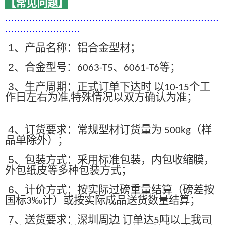
【常见问题】
.......................................................................
.........................
1
、产品名称：铝合金型材；
2
、合金型号：
、
等；
6063-T5
6061-T6
3
、生产周期：正式订单下达时 以
个工
10-15
作日左右为准
特殊情况以双方确认为准；
,
4
、订货要求：常规型材订货量为
（样
500kg
品单除外）；
5
、包装方式：采用标准包装，内包收缩膜，
外包纸皮等多种包装方式；
6
、计价方式：按实际过磅重量结算（磅差按
国标
‰计）或按实际成品送货数量结算；
3
7
、送货要求：深圳周边 订单达
吨以上我司
5