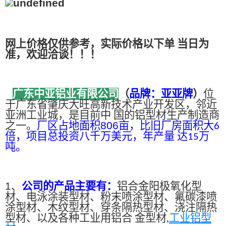
网上价格仅供参考，实际价格以下单 当日为
准，欢迎洽谈！！！
广东中亚铝业有限公司
（
品牌：亚亚牌
）
位
于广东省肇庆大旺高新技术产业开发区，邻近
亚洲工业城，是目前中 国的铝型材生产制造商
之一。
厂区占地面积
806
亩，比旧厂房面积大
6
倍，项目总投资八千万美元，年产量 达
万
15
吨。
1、
公司的产品主要有：
铝合金阳极氧化型
材、电泳涂装型材、粉末喷涂型材、氟碳漆喷
涂型材、木纹型材、穿条隔热型材、浇注隔热
型材、以及各种工业用铝合 金型材,
工业铝型