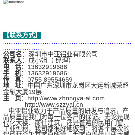
【联系方式】
.......................................................................
......................
公司名
：深圳市中亚铝业有限公司
联系人
：成小姐（ 经理）
电
话
：13632919686
手
机
：13632919686
传
真
：0755 89554659
地
址
：中国广东深圳市龙岗区大运新城荣超
金融大厦19层
主
页
：http://www.zhongya-al.com
http://www.szzyal.cn
中亚铝业致力于产品质量的研发与追求，产
品质量是我们对每一位客户的保证。无论是现
代化大楼、商住建筑，还是普遍的民用门窗、
工业型材，我司都很好地做到：将各个层次的