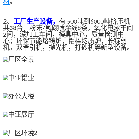
材
。
2、
工厂生产设备，
有
吨到
吨挤压机
500
6000
共
台，粉末
氟碳喷涂线
条，氧化电泳车间
38
/
8
间，深加工车间，模具中心，质量检测中
2
心；环保节能熔铸炉，铝棒均质炉，长锭剪
机，双牵引机，抛光机，打砂机等新型设备。