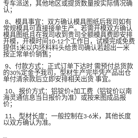
专车派送，其他地区或提货数量按实际情况确
认；
8
、模具事宜：双方确认模具图纸后我司如有
常规模具可直接接单生产。若需开模双方确认
模具图纸且在我司收到贵司全额模具费即安排
开模，开模时间
个工作日，试模完成免费
10-12
提供
米以内坯料料头给贵司确认若超出一米
1
按正常单价销售；
9
、付款方式：正式订单下达时 需预付总货款
的
定金予我司，型材生产完毕凭产品出仓
30%
单付清余款后立即安排相关出货 事宜。
10
、报价方式：铝锭价
加工费（铝锭价以南
+
海灵通信息当日报价为准）或按来图成品报
价；
11
、型材长度：一般控制在
米，其他长度
3-6
以双方确认为准。