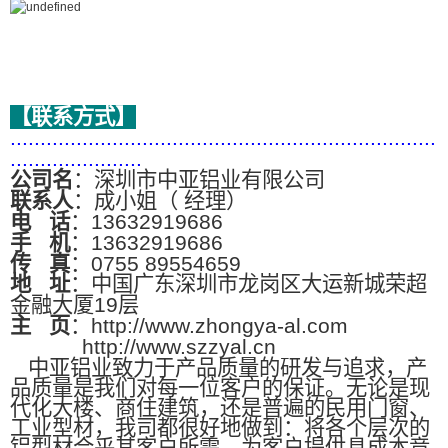
【联系方式】
.......................................................................
......................
公司名
：深圳市中亚铝业有限公司
联系人
：成小姐（ 经理）
电
话
：13632919686
手
机
：13632919686
传
真
：0755 89554659
地
址
：中国广东深圳市龙岗区大运新城荣超
金融大厦19层
主
页
：http://www.zhongya-al.com
http://www.szzyal.cn
中亚铝业致力于产品质量的研发与追求，产
品质量是我们对每一位客户的保证。无论是现
代化大楼、商住建筑，还是普遍的民用门窗、
工业型材，我司都很好地做到：将各个层次的