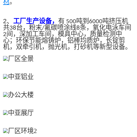
材
。
2、
工厂生产设备，
有
吨到
吨挤压机
500
6000
共
台，粉末
氟碳喷涂线
条，氧化电泳车间
38
/
8
间，深加工车间，模具中心，质量检测中
2
心；环保节能熔铸炉，铝棒均质炉，长锭剪
机，双牵引机，抛光机，打砂机等新型设备。