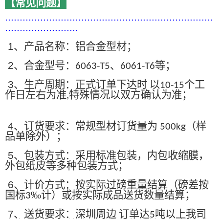
【常见问题】
.......................................................................
.........................
1
、产品名称：铝合金型材；
2
、合金型号：
、
等；
6063-T5
6061-T6
3
、生产周期：正式订单下达时 以
个工
10-15
作日左右为准
特殊情况以双方确认为准；
,
4
、订货要求：常规型材订货量为
（样
500kg
品单除外）；
5
、包装方式：采用标准包装，内包收缩膜，
外包纸皮等多种包装方式；
6
、计价方式：按实际过磅重量结算（磅差按
国标
‰计）或按实际成品送货数量结算；
3
7
、送货要求：深圳周边 订单达
吨以上我司
5