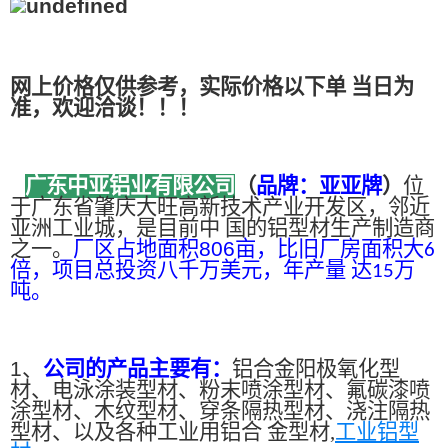
网上价格仅供参考，实际价格以下单 当日为
准，欢迎洽谈！！！
广东中亚铝业有限公司
（
品牌：亚亚牌
）
位
于广东省肇庆大旺高新技术产业开发区，邻近
亚洲工业城，是目前中 国的铝型材生产制造商
之一。
厂区占地面积
806
亩，比旧厂房面积大
6
倍，项目总投资八千万美元，年产量 达
万
15
吨。
1、
公司的产品主要有：
铝合金阳极氧化型
材、电泳涂装型材、粉末喷涂型材、氟碳漆喷
涂型材、木纹型材、穿条隔热型材、浇注隔热
型材、以及各种工业用铝合 金型材,
工业铝型