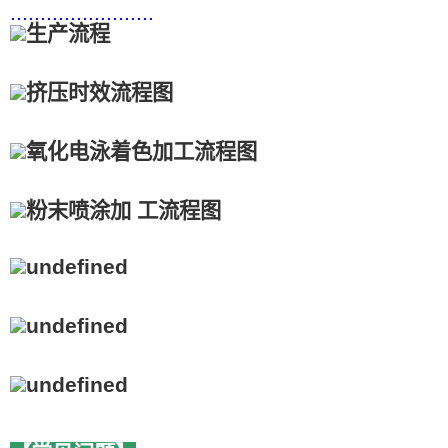
........................