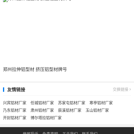
郑州拉伸铝型材 挤压铝型材牌号
友情链接
交换链接
兴宾铝材厂家
任城铝材厂家
苏家屯铝材厂家
寒亭铝材厂家
乃东铝材厂家
肃州铝材厂家
辰溪铝材厂家
玉山铝材厂家
开封铝材厂家
博尔塔拉铝材厂家
举报投诉
免责声明
关于我们
联系我们
.
.